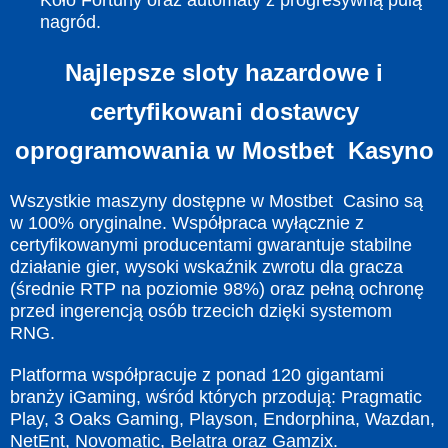
Koło Fortuny oraz automaty z progresywną pulą
nagród.
Najlepsze sloty hazardowe i
certyfikowani dostawcy
oprogramowania w Mostbet Kasyno
Wszystkie maszyny dostępne w Mostbet Casino są
w 100% oryginalne. Współpraca wyłącznie z
certyfikowanymi producentami gwarantuje stabilne
działanie gier, wysoki wskaźnik zwrotu dla gracza
(średnie RTP na poziomie 98%) oraz pełną ochronę
przed ingerencją osób trzecich dzięki systemom
RNG.
Platforma współpracuje z ponad 120 gigantami
branży iGaming, wśród których przodują: Pragmatic
Play, 3 Oaks Gaming, Playson, Endorphina, Wazdan,
NetEnt, Novomatic, Belatra oraz Gamzix.