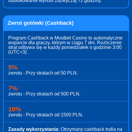
odblokowanie wynosi zazwyczaj 72 godziny.
Zwrot gotówki (Cashback)
Program Cashback w Mostbet Casino to automatyczne
wsparcie dla graczy, którym w ciągu 7 dni. Rozliczenie
strat odbywa się w każdy poniedziałek o godzinie 3:00
(UTC+3).
5%
zwrotu - Przy stratach od 50 PLN.
7%
zwrotu - Przy stratach od 500 PLN.
10%
zwrotu - Przy stratach od 1500 PLN.
Zasady wykorzystania:
Otrzymany cashback trafia na