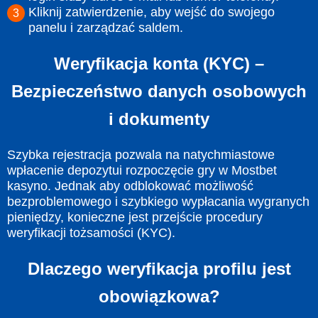
Kliknij zatwierdzenie, aby wejść do swojego
panelu i zarządzać saldem.
Weryfikacja konta (KYC) –
Bezpieczeństwo danych osobowych
i dokumenty
Szybka rejestracja pozwala na natychmiastowe
wpłacenie depozytui rozpoczęcie gry w Mostbet
kasyno. Jednak aby odblokować możliwość
bezproblemowego i szybkiego wypłacania wygranych
pieniędzy, konieczne jest przejście procedury
weryfikacji tożsamości (KYC).
Dlaczego weryfikacja profilu jest
obowiązkowa?