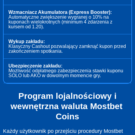
Wzmacniacz Akumulatora (Express Booster):
Automatyczne zwiększenie wygranej o 10% na
kuponach wielokrotnych (minimum 4 zdarzenia z
kursem od 1.20).
Wykup zakładu:
Klasyczny Cashout pozwalający zamknąć kupon przed
zakończeniem spotkania.
Ubezpieczenie zakładu:
Możliwość odpłatnego zabezpieczenia stawki kuponu
SOLO lub AKO w dowolnym momencie gry.
Program lojalnościowy i
wewnętrzna waluta Mostbet
Coins
Każdy użytkownik po przejściu procedury Mostbet