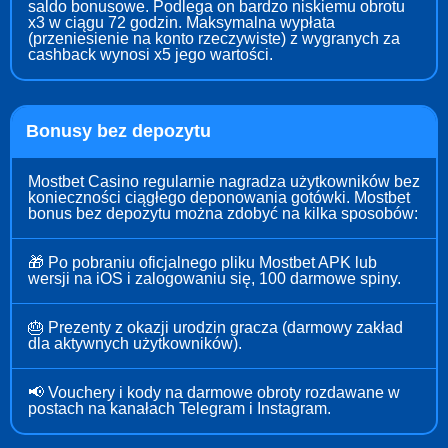
saldo bonusowe. Podlega on bardzo niskiemu obrotu
x3 w ciągu 72 godzin. Maksymalna wypłata
(przeniesienie na konto rzeczywiste) z wygranych za
cashback wynosi x5 jego wartości.
Bonusy bez depozytu
Mostbet Casino regularnie nagradza użytkowników bez
konieczności ciągłego deponowania gotówki. Mostbet
bonus bez depozytu można zdobyć na kilka sposobów:
🎁 Po pobraniu oficjalnego pliku Mostbet APK lub
wersji na iOS i zalogowaniu się, 100 darmowe spiny.
🎂 Prezenty z okazji urodzin gracza (darmowy zakład
dla aktywnych użytkowników).
📢 Vouchery i kody na darmowe obroty rozdawane w
postach na kanałach Telegram i Instagram.