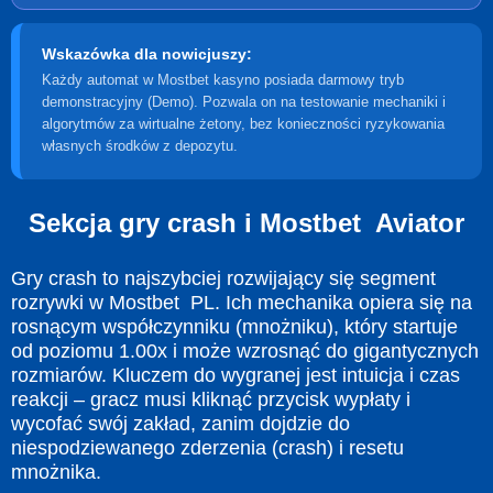
Wskazówka dla nowicjuszy:
Każdy automat w Mostbet kasyno posiada darmowy tryb
demonstracyjny (Demo). Pozwala on na testowanie mechaniki i
algorytmów za wirtualne żetony, bez konieczności ryzykowania
własnych środków z depozytu.
Sekcja gry crash i Mostbet Aviator
Gry crash to najszybciej rozwijający się segment
rozrywki w Mostbet PL. Ich mechanika opiera się na
rosnącym współczynniku (mnożniku), który startuje
od poziomu 1.00x i może wzrosnąć do gigantycznych
rozmiarów. Kluczem do wygranej jest intuicja i czas
reakcji – gracz musi kliknąć przycisk wypłaty i
wycofać swój zakład, zanim dojdzie do
niespodziewanego zderzenia (crash) i resetu
mnożnika.