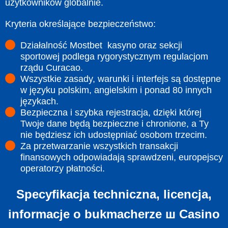
użytkowników globalnie.
Kryteria określające bezpieczeństwo:
Działalność Mostbet kasyno oraz sekcji
sportowej podlega rygorystycznym regulacjom
rządu Curacao.
Wszystkie zasady, warunki i interfejs są dostępne
w języku polskim, angielskim i ponad 80 innych
językach.
Bezpieczna i szybka rejestracja, dzięki której
Twoje dane będą bezpieczne i chronione, a Ty
nie będziesz ich udostępniać osobom trzecim.
Za przetwarzanie wszystkich transakcji
finansowych odpowiadają sprawdzeni, europejscy
operatorzy płatności.
Specyfikacja techniczna, licencja,
informacje o bukmacherze ш Casino