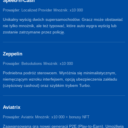
Speed-n-Cash
Prowajder: Localized Provider
Mnożnik: x10 000
Unikalny wyścig dwóch supersamochodów. Gracz może obstawiać
nie tylko mnożnik, ale też typować, które auto wygra wyścig lub
zostanie zatrzymane przez policję.
Zeppelin
Prowajder: Betsolutions
Mnożnik: x10 000
Podniebna podróż sterowcem. Wyróżnia się minimalistycznym,
niemęczącym wzroku interfejsem, opcją ubezpieczenia zakładu
(częściowy cashout) oraz szybkim trybem Turbo.
Aviatrix
Prowajder: Aviatrix
Mnożnik: x10 000 + bonusy NFT
Zaawansowana gra nowej generacji P2E (Play-to-Earn). Umożliwia