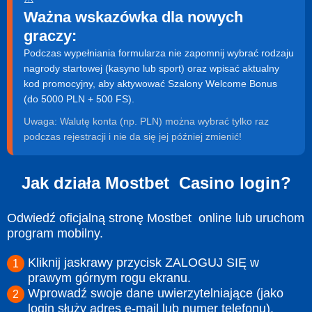
Ważna wskazówka dla nowych
graczy:
Podczas wypełniania formularza nie zapomnij wybrać rodzaju
nagrody startowej (kasyno lub sport) oraz wpisać aktualny
kod promocyjny, aby aktywować Szalony Welcome Bonus
(do 5000 PLN + 500 FS).
Uwaga: Walutę konta (np. PLN) można wybrać tylko raz
podczas rejestracji i nie da się jej później zmienić!
Jak działa Mostbet Casino login?
Odwiedź oficjalną stronę Mostbet online lub uruchom
program mobilny.
Kliknij jaskrawy przycisk ZALOGUJ SIĘ w
prawym górnym rogu ekranu.
Wprowadź swoje dane uwierzytelniające (jako
login służy adres e-mail lub numer telefonu).