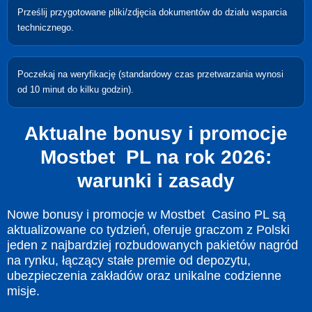
Prześlij przygotowane pliki/zdjęcia dokumentów do działu wsparcia
technicznego.
Poczekaj na weryfikację (standardowy czas przetwarzania wynosi
od 10 minut do kilku godzin).
Aktualne bonusy i promocje
Mostbet PL na rok 2026:
warunki i zasady
Nowe bonusy i promocje w Mostbet Casino PL są
aktualizowane co tydzień, oferuje graczom z Polski
jeden z najbardziej rozbudowanych pakietów nagród
na rynku, łączący stałe premie od depozytu,
ubezpieczenia zakładów oraz unikalne codzienne
misje.