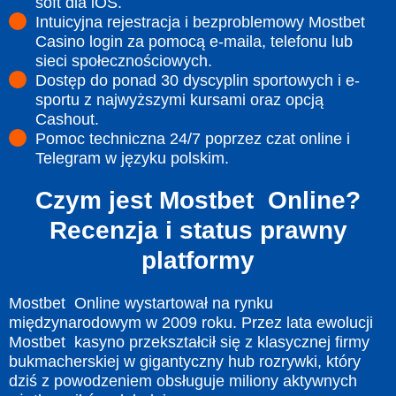
soft dla iOS.
Intuicyjna rejestracja i bezproblemowy Mostbet
Casino login za pomocą e-maila, telefonu lub
sieci społecznościowych.
Dostęp do ponad 30 dyscyplin sportowych i e-
sportu z najwyższymi kursami oraz opcją
Cashout.
Pomoc techniczna 24/7 poprzez czat online i
Telegram w języku polskim.
Czym jest Mostbet Online?
Recenzja i status prawny
platformy
Mostbet Online wystartował na rynku
międzynarodowym w 2009 roku. Przez lata ewolucji
Mostbet kasyno przekształcił się z klasycznej firmy
bukmacherskiej w gigantyczny hub rozrywki, który
dziś z powodzeniem obsługuje miliony aktywnych