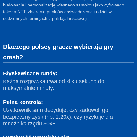
budowanie i personalizację własnego samolotu jako cyfrowego
tokena NFT, zbieranie punktów doświadczenia i udział w
codziennych turniejach z puli lojalnościowej.
Dlaczego polscy gracze wybierają gry
crash?
Błyskawiczne rundy:
Każda rozgrywka trwa od kilku sekund do
maksymalnie minuty.
Pełna kontrola:
Użytkownik sam decyduje, czy zadowoli go
bezpieczny zysk (np. 1.20x), czy ryzykuje dla
mnożnika rzędu 50x+.