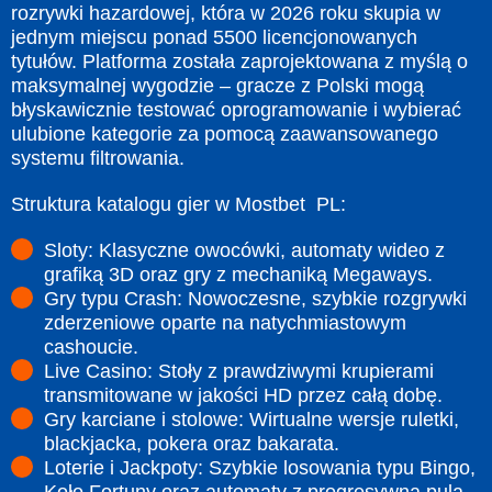
rozrywki hazardowej, która w 2026 roku skupia w
jednym miejscu ponad 5500 licencjonowanych
tytułów. Platforma została zaprojektowana z myślą o
maksymalnej wygodzie – gracze z Polski mogą
błyskawicznie testować oprogramowanie i wybierać
ulubione kategorie za pomocą zaawansowanego
systemu filtrowania.
Struktura katalogu gier w Mostbet PL:
Sloty: Klasyczne owocówki, automaty wideo z
grafiką 3D oraz gry z mechaniką Megaways.
Gry typu Crash: Nowoczesne, szybkie rozgrywki
zderzeniowe oparte na natychmiastowym
cashoucie.
Live Casino: Stoły z prawdziwymi krupierami
transmitowane w jakości HD przez całą dobę.
Gry karciane i stolowe: Wirtualne wersje ruletki,
blackjacka, pokera oraz bakarata.
Loterie i Jackpoty: Szybkie losowania typu Bingo,