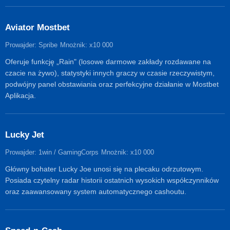
Aviator Mostbet
Prowajder: Spribe
Mnożnik: x10 000
Oferuje funkcję „Rain" (losowe darmowe zakłady rozdawane na
czacie na żywo), statystyki innych graczy w czasie rzeczywistym,
podwójny panel obstawiania oraz perfekcyjne działanie w Mostbet
Aplikacja.
Lucky Jet
Prowajder: 1win / GamingCorps
Mnożnik: x10 000
Główny bohater Lucky Joe unosi się na plecaku odrzutowym.
Posiada czytelny radar historii ostatnich wysokich współczynników
oraz zaawansowany system automatycznego cashoutu.